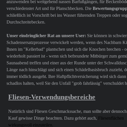
anzuwenden bei weitgehend nassen Barfußgängen, für Beckenböd
verschiedenster Art und für Planschbecken. Die
Bewertungsgrup
schließlich ist Vorschrift bei ins Wasser führenden Treppen oder sog
Durchschreitebecken.
Unser eindringlicher Rat an unsere User:
Sie können in schwier
Schadensersatzprozesse verwickelt werden, wenn des Nachbarn Ki
Ihnen im "Kellerbad" plantschen und sich die Knochen brechen - o
wiederholt passiert ist - wenn sich befreundete Mitbürger zum gemü
Saunaabend treffen und einer aus der Runde unter der Schwalldusc
Länge nach hinschlägt und sich einen Schädelbasisbruch zuzieht, de
immer tödlich ausgeht. Ihre Haftpflichtversicherung wird sich dann
schadlos halten, weil Sie den Unfall "grob fahrlässig" verschuldet 
Fliesen-Verwendungsbereiche
Natürlich sind Fliesen Geschmackssache, man sollte aber dennoc
Kauf gewisse Dinge beachten. Dazu gehört auch,
Fliesenflächen
wirkungsvoll einzuteilen.