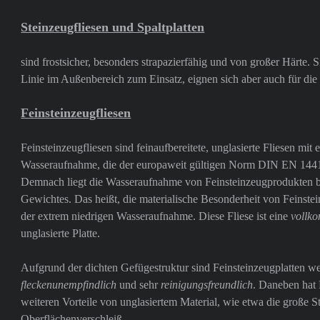
Steinzeugfliesen und Spaltplatten
sind frostsicher, besonders strapazierfähig und von großer Härte. 
Linie im Außenbereich zum Einsatz, eignen sich aber auch für di
Feinsteinzeugfliesen
Feinsteinzeugfliesen sind feinaufbereitete, unglasierte Fliesen mit 
Wasseraufnahme, die der europaweit gültigen Norm DIN EN 14411
Demnach liegt die Wasseraufnahme von Feinsteinzeugprodukten b
Gewichtes. Das heißt, die materialische Besonderheit von Feinstei
der extrem niedrigen Wasseraufnahme. Diese Fliese ist eine
vollk
unglasierte Platte.
Aufgrund der dichten Gefügestruktur sind Feinsteinzeugplatten w
fleckenunempfindlich
und sehr
reinigungsfreundlich
. Daneben hat 
weiteren Vorteile von unglasiertem Material, wie etwa die große S
Oberflächenverschleiß.